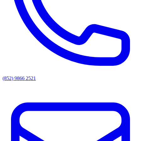
(852) 9866 2521