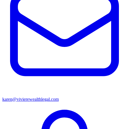
karen@vivierewealthlegal.com