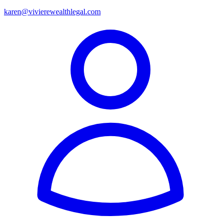
karen@vivierewealthlegal.com